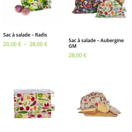
Sac à salade – Radis
Sac à salade – Aubergine
Plage
20,00
€
–
28,00
€
GM
de
28,00
€
prix :
20,00 €
à
28,00 €