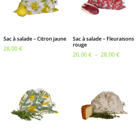
Sac à salade – Citron jaune
Sac à salade – Fleuraisons
rouge
28,00
€
Plage
20,00
€
–
28,00
€
de
prix :
20,00 €
à
28,00 €