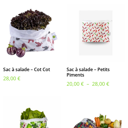
Sac à salade – Cot Cot
Sac à salade – Petits
Piments
28,00
€
Plage
20,00
€
–
28,00
€
de
prix :
20,00 €
à
28,00 €