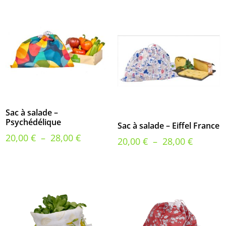
Sac à salade –
Psychédélique
Sac à salade – Eiffel France
Plage
20,00
€
–
28,00
€
Plage
20,00
€
–
28,00
€
de
de
prix :
prix :
20,00 €
20,00 €
à
à
28,00 €
28,00 €