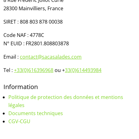
8 Rue Frederic Joliot Curie​
28300 Mainvilliers​,
France
SIRET : 808 803 878 00038
Code NAF : 4778C
N° EUID :
FR2801.808803878
Email :
contact@sacasalades.com
Tel :
+33(0)616396968
ou +
33(0)614493984
Information
Politique de protection des données et mentions
légales
Documents techniques
CGV-CGU