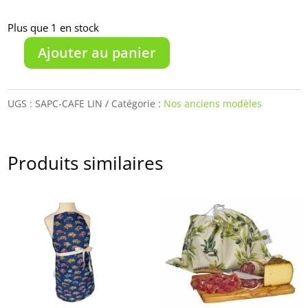
Plus que 1 en stock
Ajouter au panier
quantité
de
Sac
UGS :
SAPC-CAFE LIN
Catégorie :
Nos anciens modèles
à
pain
Café
Produits similaires
Lin-
corbeille
réversible