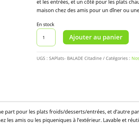
et les entrées, et un côté pour les plats ch
maison chez des amis pour un dîner ou une fê
En stock
quantité
Ajouter au panier
de
Sac
à
UGS :
SAPlats- BALADE Citadine
Catégories :
Nos
plats
Balade
Citadine
-
Réversible
ne part pour les plats froids/desserts/entrées, et d’autre pa
z les amis ou les piqueniques à l’extérieur. Lavable et réuti