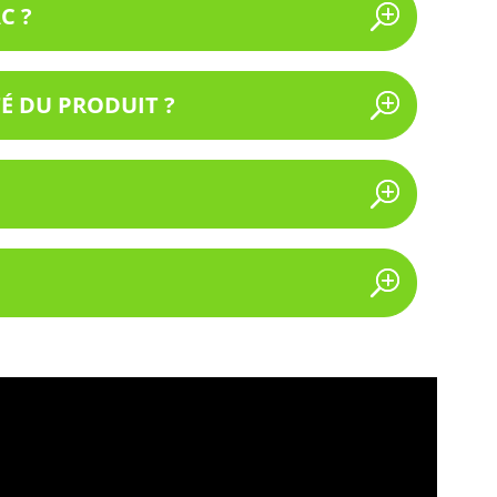
C ?
É DU PRODUIT ?