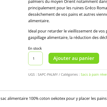
palmiers du moyen Orient notamment dans le
principalement pour les ruines Gréco Romai
dessèchement de vos pains et autres vienno
alimentaire.
Ideal pour retarder le vieillissement de vos 
gaspillage alimentaire, la réduction des dé
En stock
quantité
Ajouter au panier
de
Sac
à
UGS :
SAPC-PALMY
Catégories :
Sacs à pain réve
pain
réversible
Palmy
n sac alimentaire 100% coton oekotex pour y placer les pains 