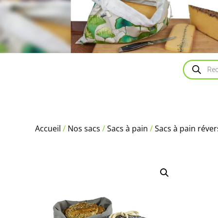
Recherch
de
produits
Accueil
/
Nos sacs
/
Sacs à pain
/
Sacs à pain réver