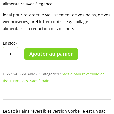
alimentaire avec élégance.
Ideal pour retarder le vieillissement de vos pains, de vos
viennoiseries, bref lutter contre le gaspillage
alimentaire, la réduction des déchets…
En stock
quantité
Ajouter au panier
de
Sac
à
UGS :
SAPR-SHARMY
Catégories :
Sacs à pain réversible en
pain
tissu
,
Nos sacs
,
Sacs à pain
réversible
Sharmy
Le Sac à Pains réversibles version Corbeille est un sac